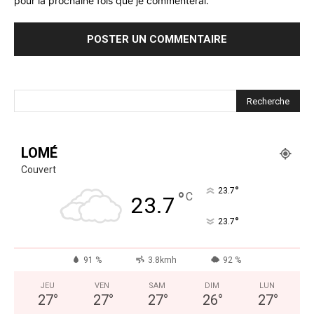
pour la prochaine fois que je commenterai.
LOMÉ
Couvert
°
23.7
°
C
23.7
°
23.7
91 %
3.8kmh
92 %
JEU
VEN
SAM
DIM
LUN
27
°
27
°
27
°
26
°
27
°