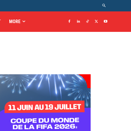
T
MORE