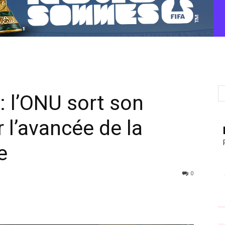
: l’ONU sort son
r l’avancée de la
e
0