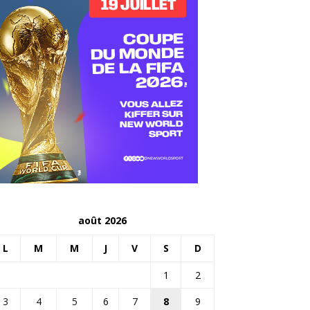
août 2026
L
M
M
J
V
S
D
1
2
3
4
5
6
7
8
9