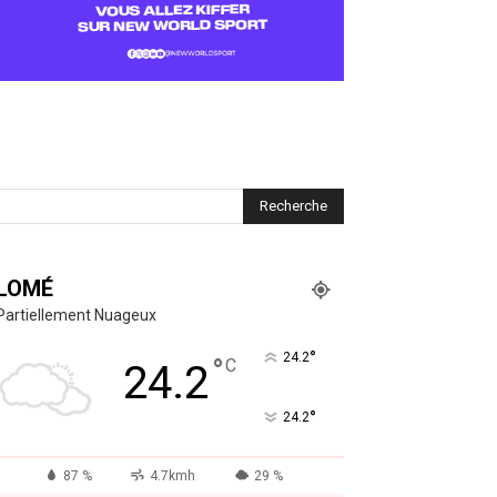
LOMÉ
Partiellement Nuageux
°
24.2
°
C
24.2
°
24.2
87 %
4.7kmh
29 %