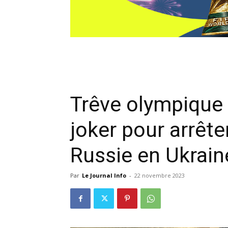
Trêve olympique 
joker pour arrête
Russie en Ukrain
Par
Le Journal Info
-
22 novembre 2023