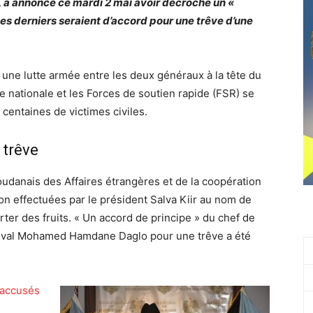
, a annoncé ce mardi 2 mai avoir décroché un «
es derniers seraient d’accord pour une trêve d’une
r une lutte armée entre les deux généraux à la tête du
 nationale et les Forces de soutien rapide (FSR) se
 centaines de victimes civiles.
 trêve
soudanais des Affaires étrangères et de la coopération
ion effectuées par le président Salva Kiir au nom de
ter des fruits. « Un accord de principe » du chef de
 rival Mohamed Hamdane Daglo pour une trêve a été
 accusés