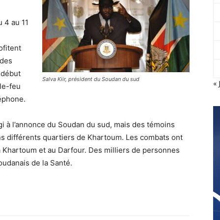
u 4 au 11
ofitent
 des
 début
Salva Kiir, président du Soudan du sud
« 
le-feu
léphone.
gi à l’annonce du Soudan du sud, mais des témoins
s différents quartiers de Khartoum. Les combats ont
à Khartoum et au Darfour. Des milliers de personnes
oudanais de la Santé.