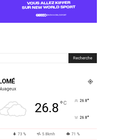
LOMÉ
Nuageux
°
26.8
°
C
26.8
°
26.8
73 %
5.8kmh
71 %