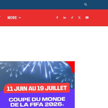
T
MORE