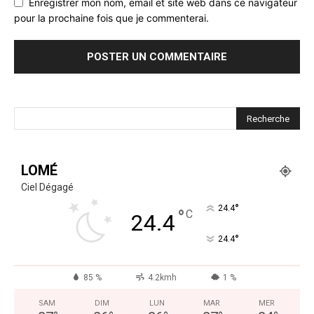
Enregistrer mon nom, email et site web dans ce navigateur
pour la prochaine fois que je commenterai.
LOMÉ
Ciel Dégagé
°
24.4
°
C
24.4
°
24.4
85 %
4.2kmh
1 %
SAM
DIM
LUN
MAR
MER