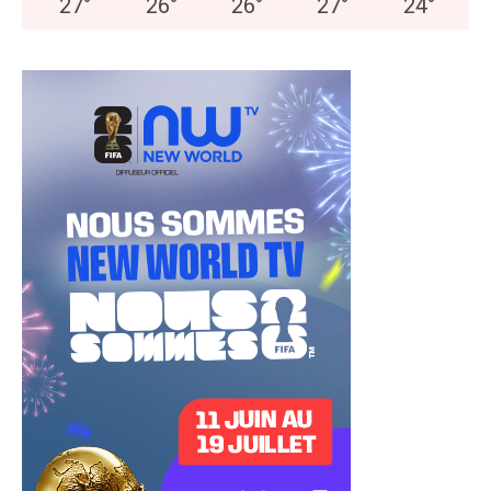
27
°
26
°
26
°
27
°
24
°