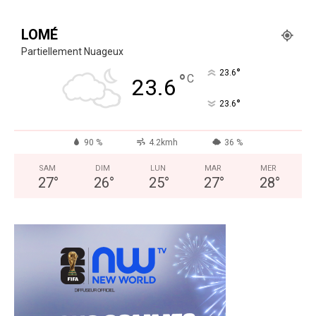
LOMÉ
Partiellement Nuageux
°
23.6
°
C
23.6
°
23.6
90 %
4.2kmh
36 %
SAM
DIM
LUN
MAR
MER
27
°
26
°
25
°
27
°
28
°