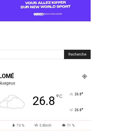
LOMÉ
Nuageux
°
26.8
°
C
26.8
°
26.8
73 %
5.8kmh
71 %