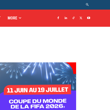
T
MORE