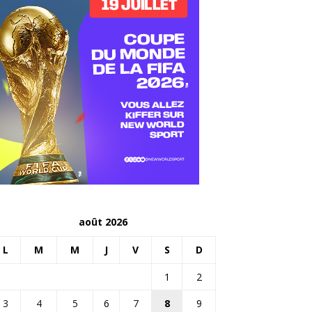
août 2026
L
M
M
J
V
S
D
1
2
3
4
5
6
7
8
9