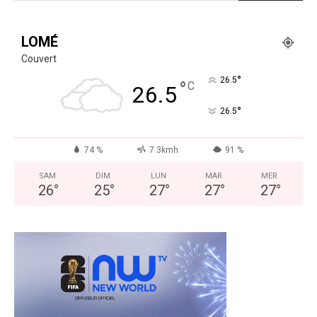
LOMÉ
Couvert
°
26.5
°
C
26.5
°
26.5
74 %
7.3kmh
91 %
SAM
DIM
LUN
MAR
MER
26
°
25
°
27
°
27
°
27
°