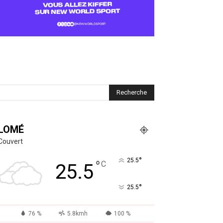
LOMÉ
Couvert
°
25.5
°
C
25.5
°
25.5
76 %
5.8kmh
100 %