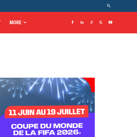
T
MORE