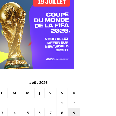
août 2026
L
M
M
J
V
S
D
1
2
3
4
5
6
7
8
9