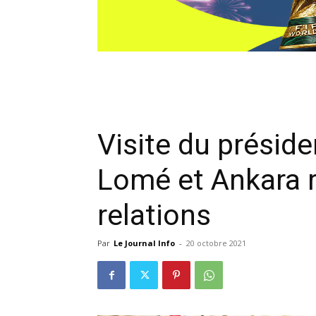
Visite du présid
Lomé et Ankara r
relations
Par
Le Journal Info
-
20 octobre 2021