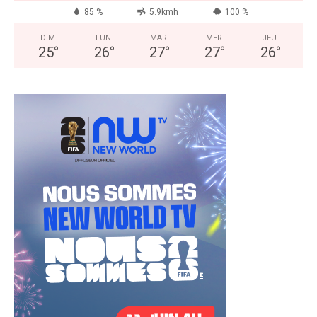
85 %
5.9kmh
100 %
DIM
LUN
MAR
MER
JEU
25
°
26
°
27
°
27
°
26
°