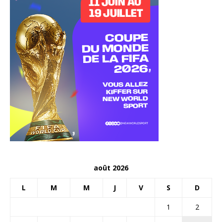
août 2026
L
M
M
J
V
S
D
1
2