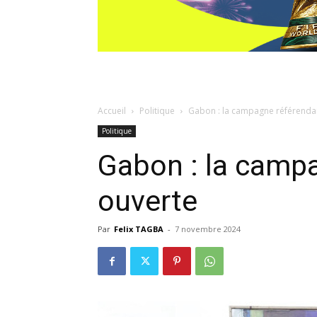
Accueil
Politique
Gabon : la campagne référenda
Politique
Gabon : la campa
ouverte
Par
Felix TAGBA
-
7 novembre 2024