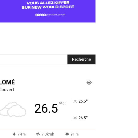
LOMÉ
Couvert
°
26.5
°
C
26.5
°
26.5
74 %
7.3kmh
91 %