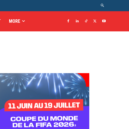
T
MORE