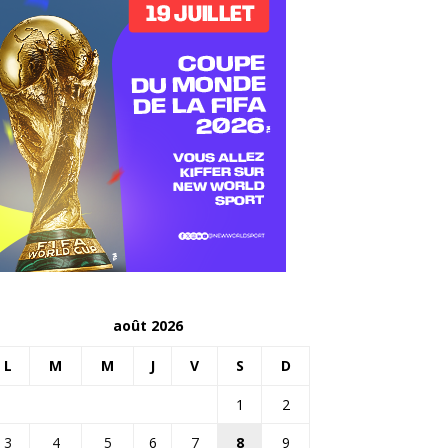
août 2026
L
M
M
J
V
S
D
1
2
3
4
5
6
7
8
9