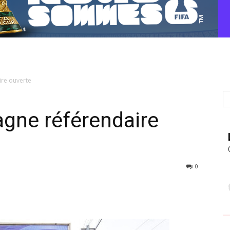
ire ouverte
gne référendaire
0