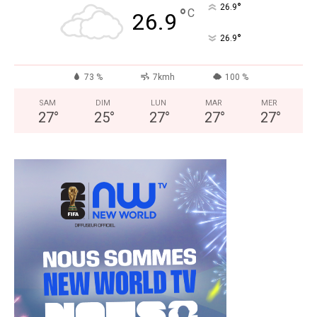
°
26.9
°
C
26.9
°
26.9
73 %
7kmh
100 %
SAM
DIM
LUN
MAR
MER
27
°
25
°
27
°
27
°
27
°