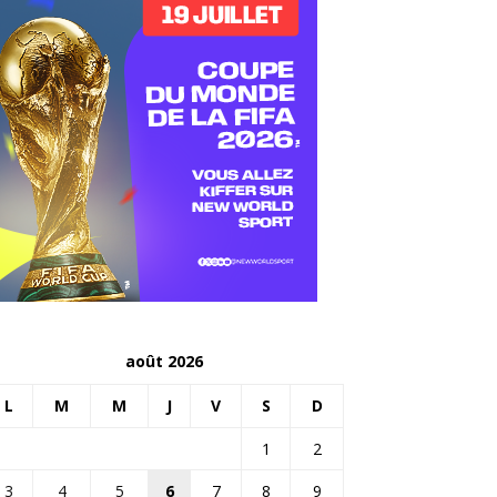
août 2026
L
M
M
J
V
S
D
1
2
3
4
5
6
7
8
9