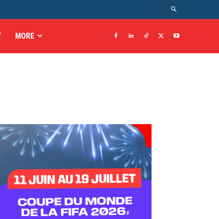
T
MORE