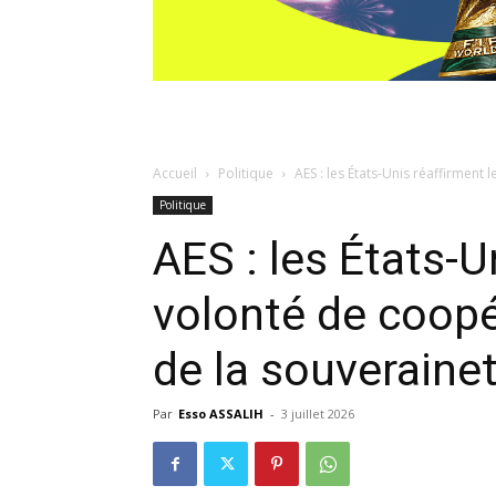
Accueil
Politique
AES : les États-Unis réaffirment 
Politique
AES : les États-U
volonté de coopé
de la souveraine
Par
Esso ASSALIH
-
3 juillet 2026