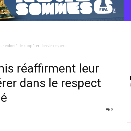
leur volonté de coopérer dans le respect...
nis réaffirment leur
rer dans le respect
té
0