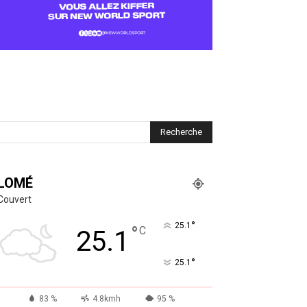
LOMÉ
Couvert
°
25.1
°
C
25.1
°
25.1
83 %
4.8kmh
95 %