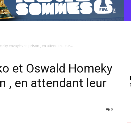
eky envoyés en prison , en attendant leur...
oko et Oswald Homeky
 , en attendant leur
0