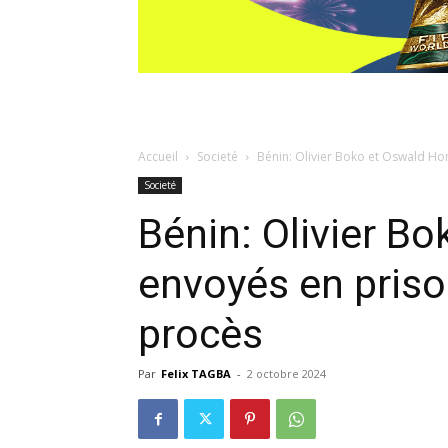
Accueil
Societé
Bénin: Olivier Boko et Oswald Hom
Societé
Bénin: Olivier B
envoyés en prison
procès
Par
Felix TAGBA
-
2 octobre 2024