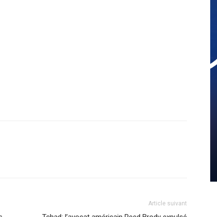
Article suivant
s
Tchad: l’avocat américain Reed Brody expulsé