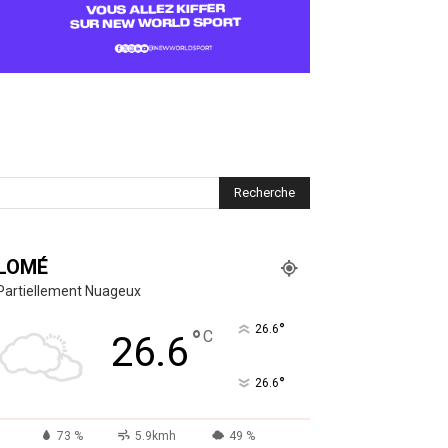
LOMÉ
Partiellement Nuageux
°
26.6
°
C
26.6
°
26.6
73 %
5.9kmh
49 %