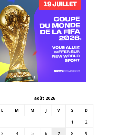
août 2026
L
M
M
J
V
S
D
1
2
3
4
5
6
7
8
9