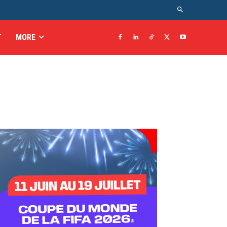
T
MORE