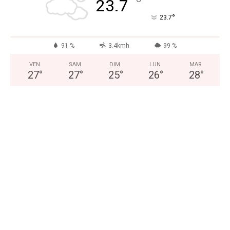
°
23.7
°
23.7
91 %
3.4kmh
99 %
VEN
SAM
DIM
LUN
MAR
27
°
27
°
25
°
26
°
28
°