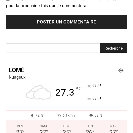
pour la prochaine fois que je commenterai.
LOMÉ
Nuageux
°
27.3
°
C
27.3
°
27.3
72 %
6.1kmh
53 %
VEN
SAM
DIM
LUN
MAR
27
°
27
°
25
°
26
°
27
°