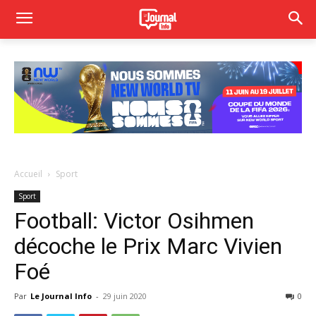
Accueil
Sport
Sport
Football: Victor Osihmen
décoche le Prix Marc Vivien
Foé
Par
Le Journal Info
-
29 juin 2020
0