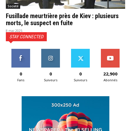
Societé
Fusillade meurtrière près de Kiev : plusieurs
morts, le suspect en fuite
8 mai 2025
STAY CONNECTED
0
0
0
22,900
Fans
Suiveurs
Suiveurs
Abonnés