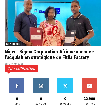
Non classé
Niger : Sigma Corporation Afrique annonce
l’acquisition stratégique de Fitila Factory
25 janvier 2025
STAY CONNECTED
0
0
0
22,900
Fans
Suiveurs
Suiveurs
Abonnés