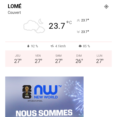
LOMÉ
Couvert
°
23.7
°
C
23.7
°
23.7
92 %
4.1kmh
85 %
JEU
VEN
SAM
DIM
LUN
27
°
27
°
27
°
26
°
27
°