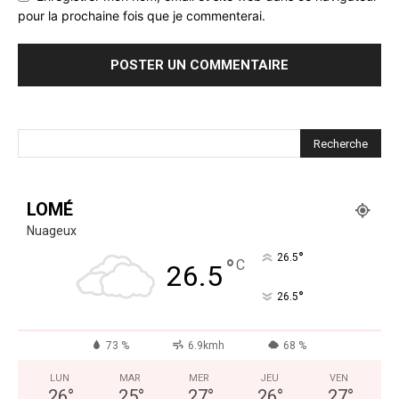
pour la prochaine fois que je commenterai.
LOMÉ
Nuageux
°
26.5
°
C
26.5
°
26.5
73 %
6.9kmh
68 %
LUN
MAR
MER
JEU
VEN
26
°
25
°
27
°
26
°
27
°