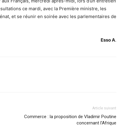
r aux Français, mercredi après-midi, lors d’un entretien
onsultations ce mardi, avec la Première ministre, les
énat, et se réunir en soirée avec les parlementaires de
Esso A
.
Article suivant
Commerce : la proposition de Vladimir Poutine
concernant l’Afrique