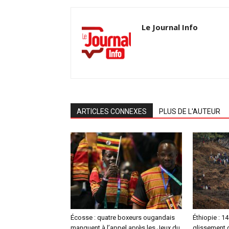
Le Journal Info
ARTICLES CONNEXES
PLUS DE L'AUTEUR
Écosse : quatre boxeurs ougandais
Éthiopie : 1
manquent à l’appel après les Jeux du
glissement d