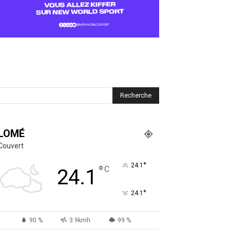
LOMÉ
Couvert
°
24.1
°
C
24.1
°
24.1
90 %
3.9kmh
99 %