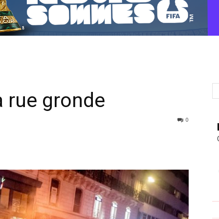
la rue gronde
0