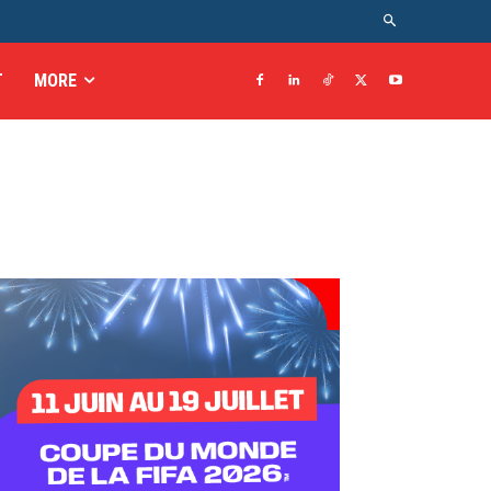
T
MORE