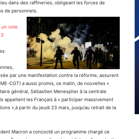
eu dans des raffineries, obligeant les forces de
ons de personnels.
t un vote
.3
res
ennes,
lysée par une manifestation contre la réforme, assurent
ME-CGT) a aussi promis, ce matin, de nouvelles «
taire général, Sébastien Menesplier à la centrale
ts appellent les Français à « participer massivement
ons »,à partir du jeudi 23 mars, jusqu’au retrait de la
résident Macron a concocté un programme chargé ce