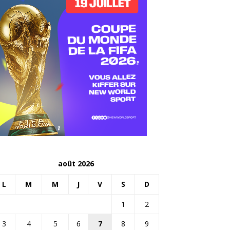
août 2026
L
M
M
J
V
S
D
1
2
3
4
5
6
7
8
9