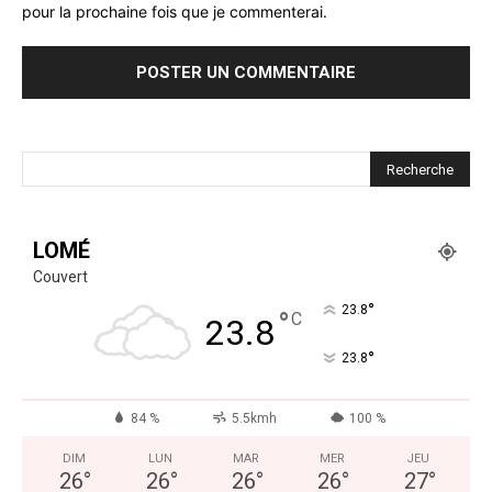
pour la prochaine fois que je commenterai.
LOMÉ
Couvert
°
23.8
°
C
23.8
°
23.8
84 %
5.5kmh
100 %
DIM
LUN
MAR
MER
JEU
26
°
26
°
26
°
26
°
27
°