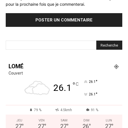
pour la prochaine fois que je commenterai.
LOMÉ
Couvert
°
26.1
°
C
26.1
°
26.1
79 %
4.5kmh
91 %
JEU
VEN
SAM
DIM
LUN
27
°
27
°
27
°
26
°
27
°