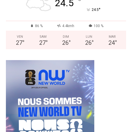
°
24.5
°
24.5
86 %
4.4kmh
100 %
VEN
SAM
DIM
LUN
MAR
27
°
27
°
26
°
26
°
24
°