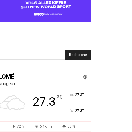
LOMÉ
Nuageux
°
27.3
°
C
27.3
°
27.3
72 %
6.1kmh
53 %