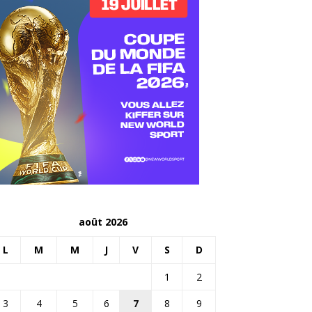
août 2026
L
M
M
J
V
S
D
1
2
3
4
5
6
7
8
9