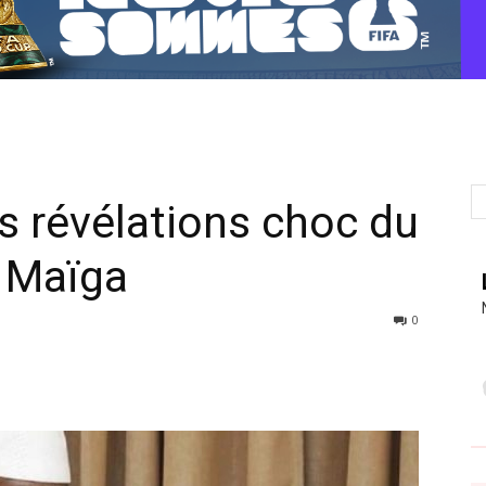
es révélations choc du
e Maïga
0