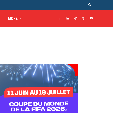
T
MORE