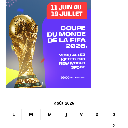
août 2026
L
M
M
J
V
S
D
1
2