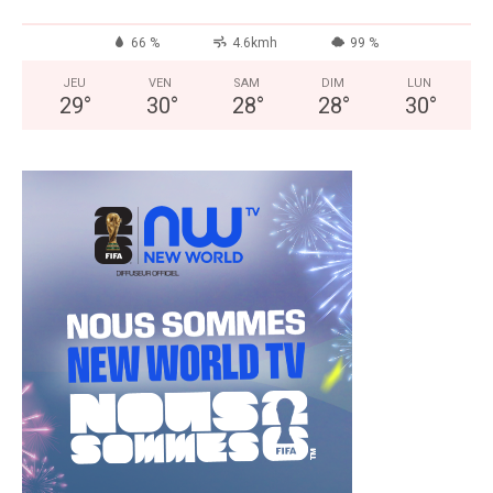
66 %
4.6kmh
99 %
JEU
VEN
SAM
DIM
LUN
29
°
30
°
28
°
28
°
30
°