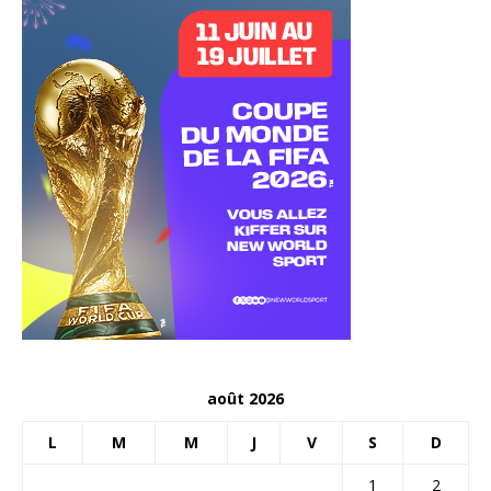
août 2026
L
M
M
J
V
S
D
1
2