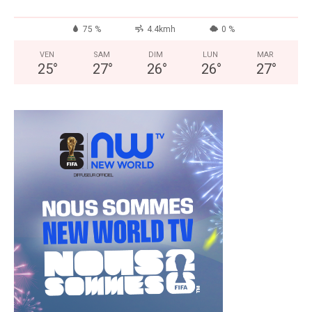
75 %
4.4kmh
0 %
VEN
SAM
DIM
LUN
MAR
25
°
27
°
26
°
26
°
27
°