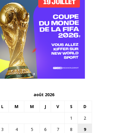
août 2026
L
M
M
J
V
S
D
1
2
3
4
5
6
7
8
9