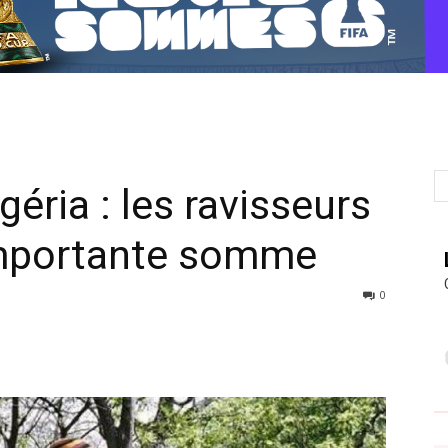
éria : les ravisseurs
importante somme
0