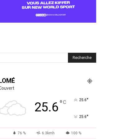
LOMÉ
Couvert
°
25.6
°
C
25.6
°
25.6
76 %
6.3kmh
100 %