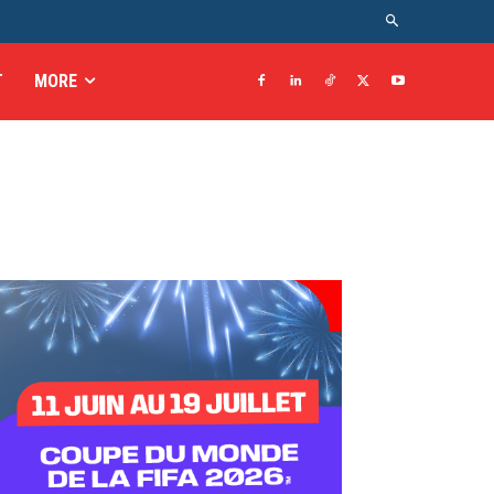
T
MORE