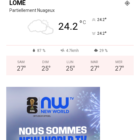
LOMÉ
Partiellement Nuageux
°
24.2
°
C
24.2
°
24.2
87 %
4.7kmh
29 %
SAM
DIM
LUN
MAR
MER
27
°
25
°
25
°
27
°
27
°