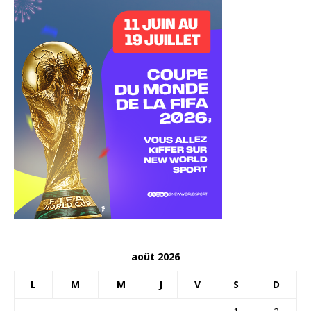
août 2026
L
M
M
J
V
S
D