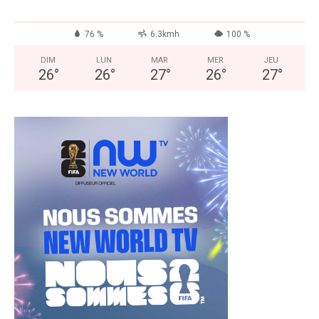
76 %
6.3kmh
100 %
DIM
LUN
MAR
MER
JEU
26
°
26
°
27
°
26
°
27
°