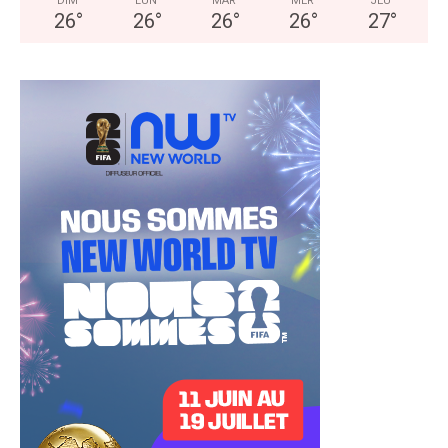
DIM
LUN
MAR
MER
JEU
26
°
26
°
26
°
26
°
27
°