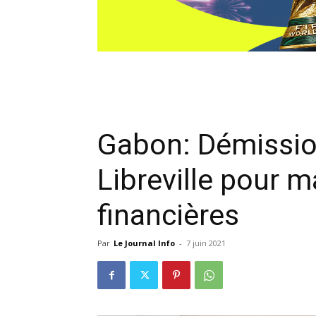
Gabon: Démissio
Libreville pour m
financières
Par
Le Journal Info
-
7 juin 2021