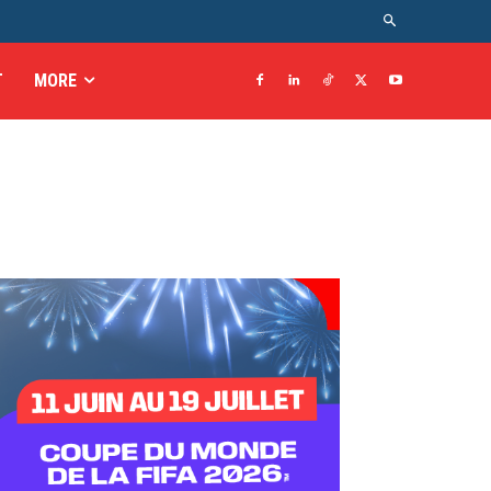
T
MORE