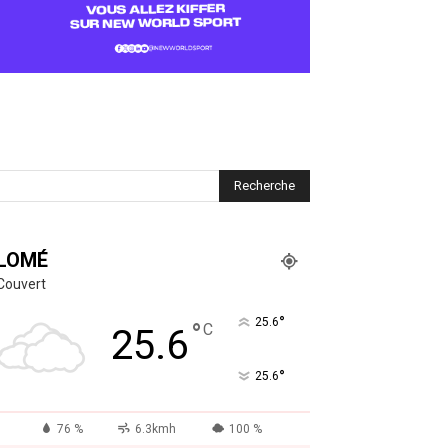
LOMÉ
Couvert
°
25.6
°
C
25.6
°
25.6
76 %
6.3kmh
100 %