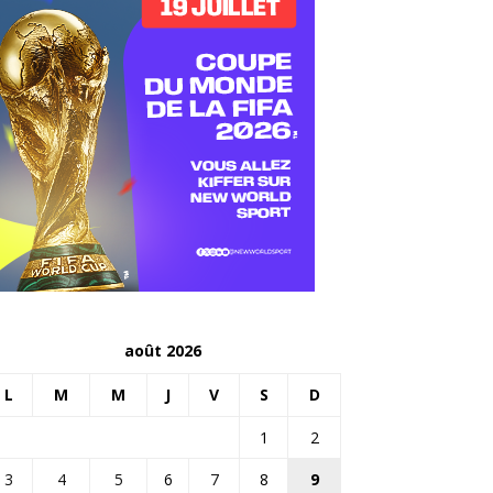
août 2026
L
M
M
J
V
S
D
1
2
3
4
5
6
7
8
9