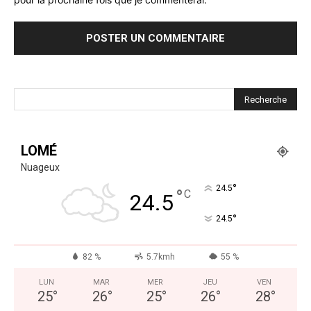
LOMÉ
Nuageux
°
24.5
°
C
24.5
°
24.5
82 %
5.7kmh
55 %
LUN
MAR
MER
JEU
VEN
25
°
26
°
25
°
26
°
28
°