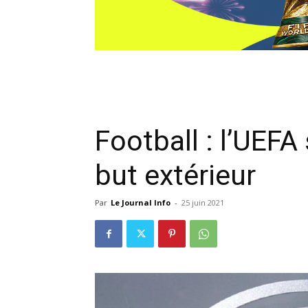
Football : l’UEFA
but extérieur
Par
Le Journal Info
-
25 juin 2021