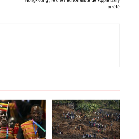
Hong-Kong , le chef éditorialiste de Apple Daily
arrêté