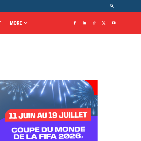
T
MORE