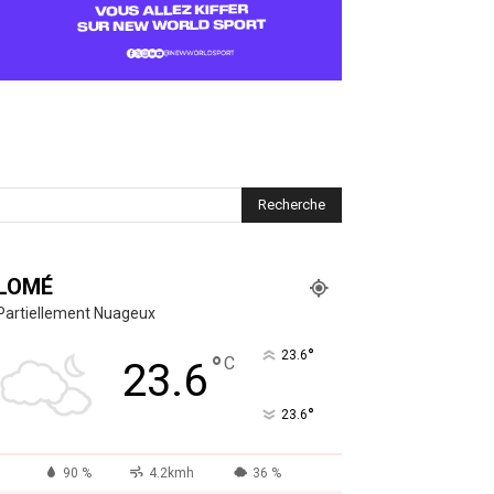
LOMÉ
Partiellement Nuageux
°
23.6
°
C
23.6
°
23.6
90 %
4.2kmh
36 %