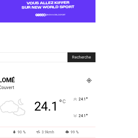
LOMÉ
Couvert
°
24.1
°
C
24.1
°
24.1
90 %
3.9kmh
99 %