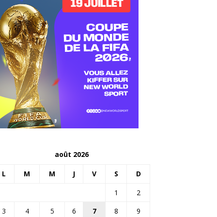
août 2026
L
M
M
J
V
S
D
1
2
3
4
5
6
7
8
9