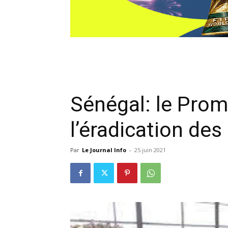
Sénégal: le Prom
l’éradication de
Par
Le Journal Info
-
25 juin 2021