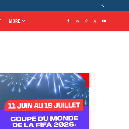
T
MORE