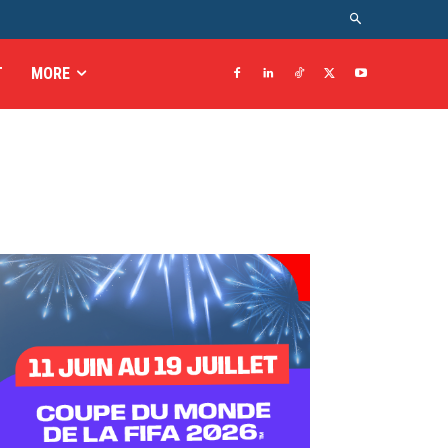
T
MORE