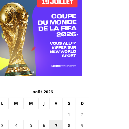
août 2026
L
M
M
J
V
S
D
1
2
3
4
5
6
7
8
9