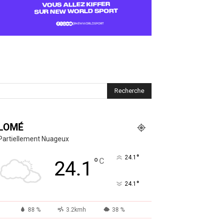
LOMÉ
Partiellement Nuageux
°
24.1
°
C
24.1
°
24.1
88 %
3.2kmh
38 %