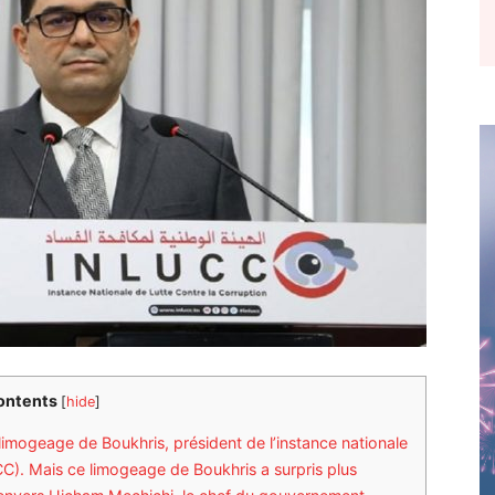
ontents
[
hide
]
u limogeage de Boukhris, président de l’instance nationale
CC). Mais ce limogeage de Boukhris a surpris plus