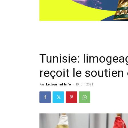
Tunisie: limogea
reçoit le soutien
Par
Le Journal Info
-
10 juin 2021