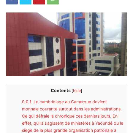
Contents
[
hide
]
0.0.1.
Le cambriolage au Cameroun devient
monnaie courante surtout dans les administrations.
Ce qui défraie la chronique ces derniers jours. En
effet, qu’ils s’agissent de ministères à Yaoundé ou le
siège de la plus grande organisation patronale à