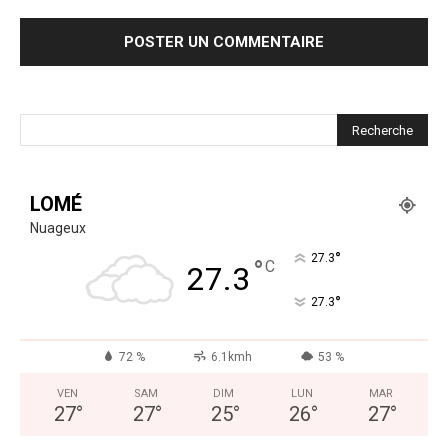
LOMÉ
Nuageux
°
27.3
°
C
27.3
°
27.3
72 %
6.1kmh
53 %
VEN
SAM
DIM
LUN
MAR
27
°
27
°
25
°
26
°
27
°