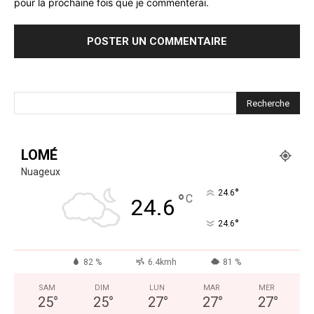
pour la prochaine fois que je commenterai.
LOMÉ
Nuageux
°
24.6
°
C
24.6
°
24.6
82 %
6.4kmh
81 %
SAM
DIM
LUN
MAR
MER
25
°
25
°
27
°
27
°
27
°