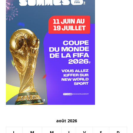
août 2026
L
M
M
J
V
S
D