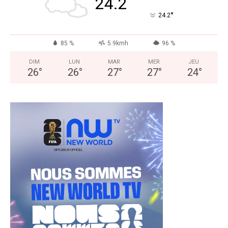
24.2
°
24.2
85 %
5.9kmh
96 %
DIM
LUN
MAR
MER
JEU
26
°
26
°
27
°
27
°
24
°