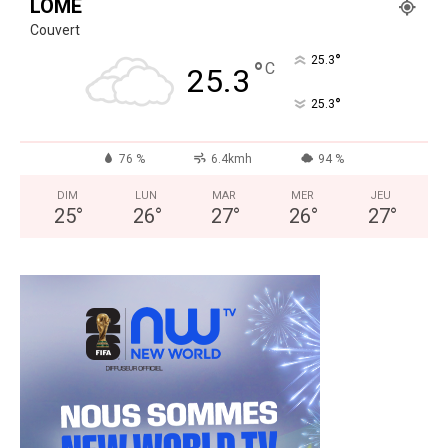
LOMÉ
Couvert
°
25.3
°
C
25.3
°
25.3
76 %
6.4kmh
94 %
DIM
LUN
MAR
MER
JEU
25
°
26
°
27
°
26
°
27
°