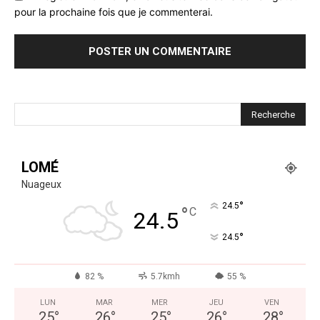
pour la prochaine fois que je commenterai.
LOMÉ
Nuageux
°
24.5
°
C
24.5
°
24.5
82 %
5.7kmh
55 %
LUN
MAR
MER
JEU
VEN
25
°
26
°
25
°
26
°
28
°