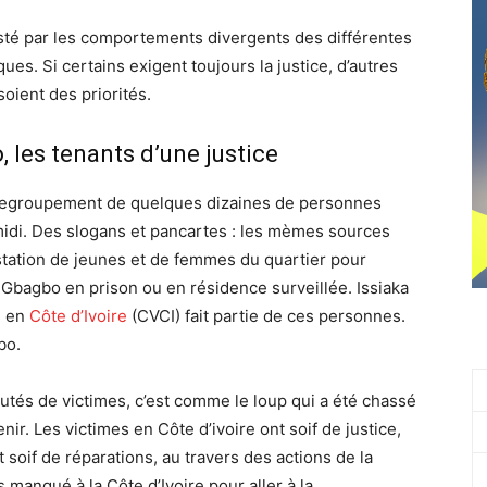
té par les comportements divergents des différentes
ues. Si certains exigent toujours la justice, d’autres
soient des priorités.
 les tenants d’une justice
n regroupement de quelques dizaines de personnes
midi. Des slogans et pancartes : les mèmes sources
estation de jeunes et de femmes du quartier pour
 Gbagbo en prison ou en résidence surveillée. Issiaka
s en
Côte d’Ivoire
(CVCI) fait partie de ces personnes.
bo.
és de victimes, c’est comme le loup qui a été chassé
enir. Les victimes en Côte d’ivoire ont soif de justice,
t soif de réparations, au travers des actions de la
 manqué à la Côte d’Ivoire pour aller à la