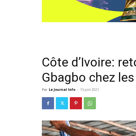
Côte d’Ivoire: re
Gbagbo chez les
Par
Le Journal Info
-
15 juin 2021