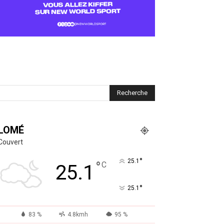
LOMÉ
Couvert
°
25.1
°
C
25.1
°
25.1
83 %
4.8kmh
95 %