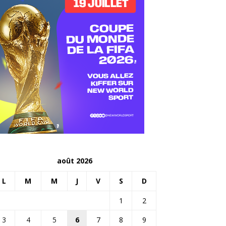
août 2026
L
M
M
J
V
S
D
1
2
3
4
5
6
7
8
9