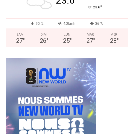
23.6
°
23.6
90 %
4.2kmh
36 %
SAM
DIM
LUN
MAR
MER
27
°
26
°
25
°
27
°
28
°