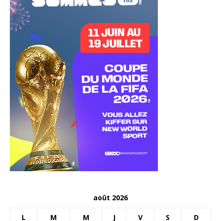
août 2026
L
M
M
J
V
S
D