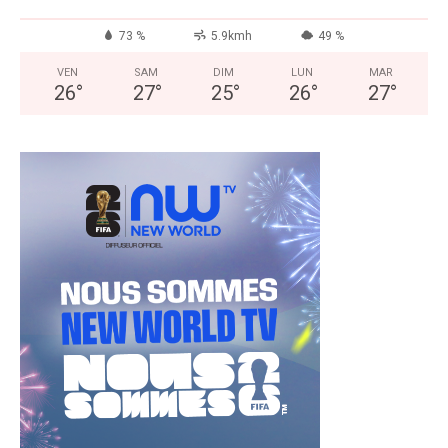
73 %
5.9kmh
49 %
VEN
SAM
DIM
LUN
MAR
26
°
27
°
25
°
26
°
27
°