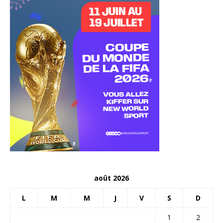
août 2026
L
M
M
J
V
S
D
1
2