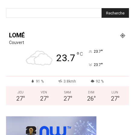
LOMÉ
Couvert
°
23.7
°
C
23.7
°
23.7
91 %
3.8kmh
92 %
JEU
VEN
SAM
DIM
LUN
27
°
27
°
27
°
26
°
27
°