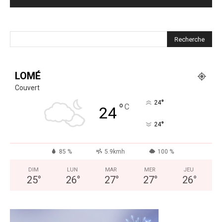
LOMÉ
Couvert
°
24
°
C
24
°
24
85 %
5.9kmh
100 %
DIM
LUN
MAR
MER
JEU
25
°
26
°
27
°
27
°
26
°