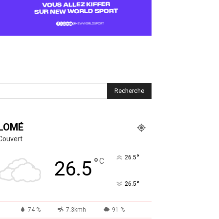
LOMÉ
Couvert
°
26.5
°
C
26.5
°
26.5
74 %
7.3kmh
91 %