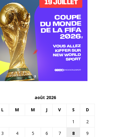
août 2026
L
M
M
J
V
S
D
1
2
3
4
5
6
7
8
9