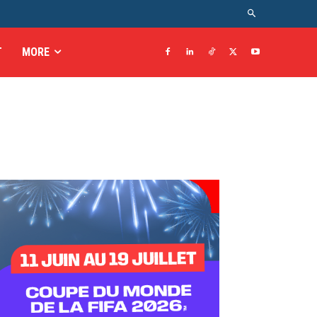
T
MORE