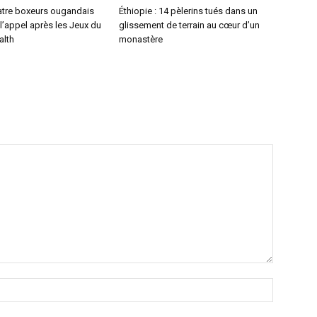
atre boxeurs ougandais
Éthiopie : 14 pèlerins tués dans un
l’appel après les Jeux du
glissement de terrain au cœur d’un
lth
monastère