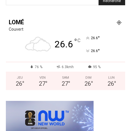
LOMÉ
Couvert
°
26.6
°
C
26.6
°
26.6
76 %
6.3kmh
95 %
JEU
VEN
SAM
DIM
LUN
26
°
27
°
27
°
26
°
26
°