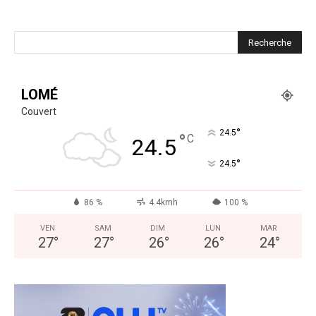
LOMÉ
Couvert
°
24.5
°
C
24.5
°
24.5
86 %
4.4kmh
100 %
VEN
SAM
DIM
LUN
MAR
27
°
27
°
26
°
26
°
24
°