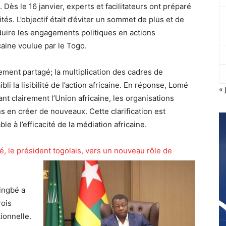
ès le 16 janvier, experts et facilitateurs ont préparé
és. L’objectif était d’éviter un sommet de plus et de
duire les engagements politiques en actions
aine voulue par le Togo.
ement partagé; la multiplication des cadres de
bli la lisibilité de l’action africaine. En réponse, Lomé
« 
ant clairement l’Union africaine, les organisations
s en créer de nouveaux. Cette clarification est
 à l’efficacité de la médiation africaine.
, le président togolais, vers un nouveau rôle de
ingbé a
rois
tionnelle.