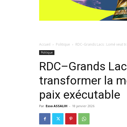
Accueil
Politique
RDC–Grands Lacs : Lomé veut tra
Politique
RDC–Grands Lacs
transformer la m
paix exécutable
Par
Esso ASSALIH
-
18 janvier 2026