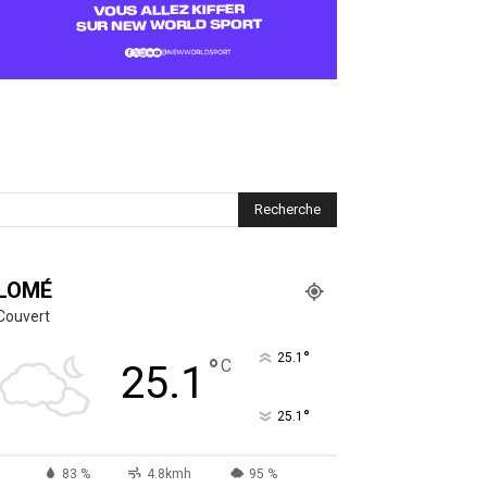
LOMÉ
Couvert
°
25.1
°
C
25.1
°
25.1
83 %
4.8kmh
95 %