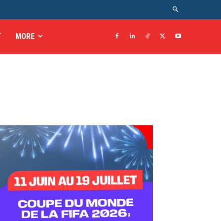
T
MORE