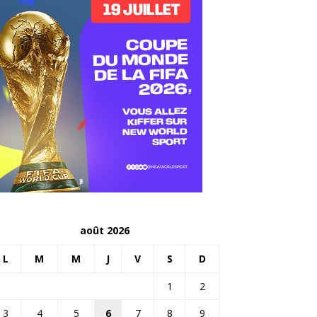
août 2026
L
M
M
J
V
S
D
1
2
3
4
5
6
7
8
9