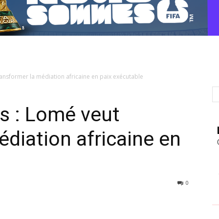
nsformer la médiation africaine en paix exécutable
 : Lomé veut
édiation africaine en
0